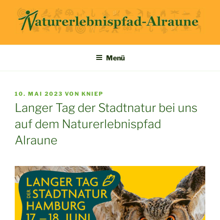
Zum
Inhalt
springen
ALRAUNE
NATURERLEBNISPFAD
Menü
VERÖFFENTLICHT
10. MAI 2023
VON
KNIEP
AM
Langer Tag der Stadtnatur bei uns
auf dem Naturerlebnispfad
Alraune