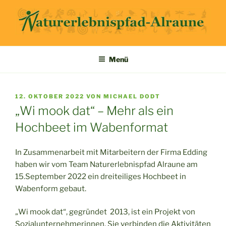
Zum
Inhalt
springen
ALRAUNE
NATURERLEBNISPFAD
Menü
VERÖFFENTLICHT
12. OKTOBER 2022
VON
MICHAEL DODT
AM
„Wi mook dat“ – Mehr als ein
Hochbeet im Wabenformat
In Zusammenarbeit mit Mitarbeitern der Firma Edding
haben wir vom Team Naturerlebnispfad Alraune am
15.September 2022 ein dreiteiliges Hochbeet in
Wabenform gebaut.
„Wi mook dat“, gegründet 2013, ist ein Projekt von
Sozialunternehmerinnen. Sie verbinden die Aktivitäten