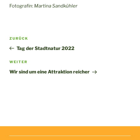
Fotografin:
Martina Sandkühler
Beitragsnavigation
Vorheriger
ZURÜCK
Beitrag
Tag der Stadtnatur 2022
Nächster
WEITER
Beitrag
Wir sind um eine Attraktion reicher