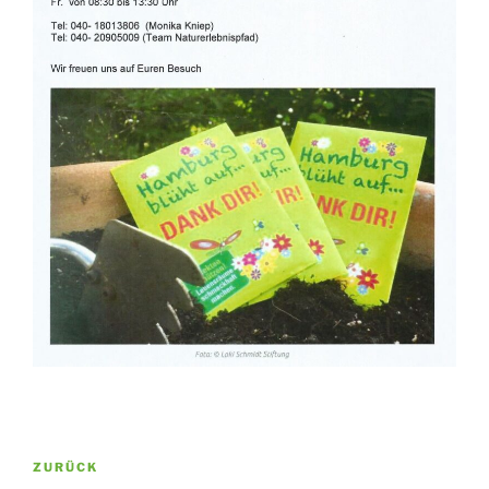
Beitragsnavigation
Vorheriger
ZURÜCK