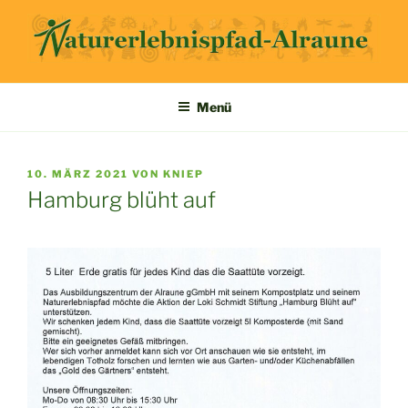
Zum
Inhalt
springen
ALRAUNE
NATURERLEBNISPFAD
Menü
VERÖFFENTLICHT
10. MÄRZ 2021
VON
KNIEP
AM
Hamburg blüht auf